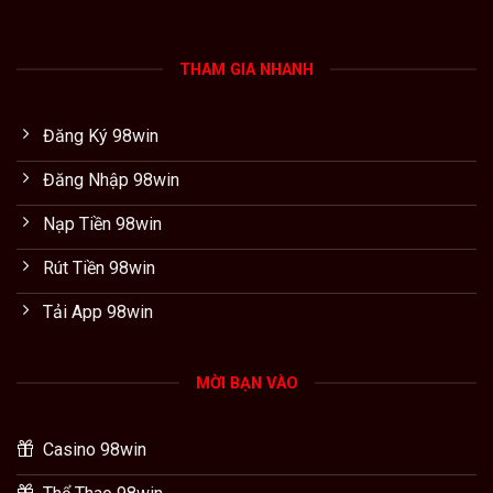
THAM GIA NHANH
Đăng Ký 98win
Đăng Nhập 98win
Nạp Tiền 98win
Rút Tiền 98win
Tải App 98win
MỜI BẠN VÀO
Casino 98win