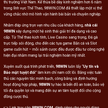
thị trường Việt Nam. Kế thừa bề dày kinh nghiệm hơn 6 năm
trong lĩnh vực Thể Thao, 98WIN.COM đã thiết lập một vị thế
vững chắc nhờ mô hình vận hành bài bản và chuyên nghiệp.
Nhằm đáp ứng trọn vẹn nhu cầu của khách hàng,
nhà cái
98WIN
xây dựng một hệ sinh thái giải trí đa dạng và cao
cấp. Từ Thể thao kịch tính, Live Casino sang trọng, Đá gà
trực tiếp sôi động, cho đến các tựa game Bắn cá và Slot
game cuốn hút – mỗi sảnh cược đều được đầu tư công nghệ
hiện đại nhằm mang lại trải nghiệm hoàn mỹ nhất.
Xuyên suốt quá trình phát triển,
98WIN
luôn lấy “
Uy tín và
Bảo mật tuyệt đối
” làm kim chỉ nam cốt lõi. Bằng việc tuân
thủ các nguyên tắc minh bạch, công bằng và định hướng
hoạt động hợp pháp,
98WIN
tự hào là bến đỗ an toàn, bảo vệ
tối đa quyền lợi và mang đến sự an tâm tuyệt đối cho cộng
đồng cược thủ.
👉 Link truy cập
98WIN.COM
dành riêng cho người dùng