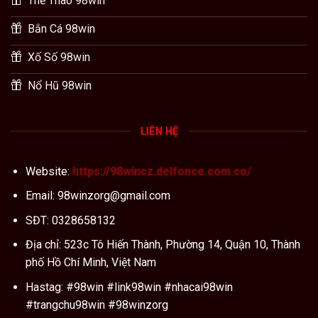
Thể Thao 98win
Bắn Cá 98win
Xố Số 98win
Nổ Hũ 98win
LIÊN HỆ
Website:
https://98wincz.delfonce.com.co/
Email:
98winzorg@gmail.com
SĐT: 0328658132
Địa chỉ: 523c Tô Hiến Thành, Phường 14, Quận 10, Thành
phố Hồ Chí Minh, Việt Nam
Hastag: #98win #link98win #nhacai98win
#trangchu98win #98winzorg